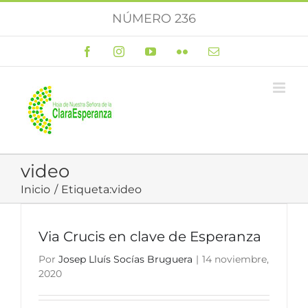
Saltar
NÚMERO 236
al
contenido
Facebook
Instagram
YouTube
Flickr
Correo
electrónico
video
Inicio
Etiqueta:
video
Via Crucis en clave de Esperanza
Por
Josep Lluís Socías Bruguera
|
14 noviembre,
2020