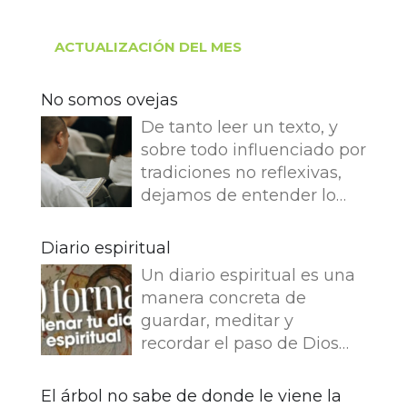
ACTUALIZACIÓN DEL MES
No somos ovejas
De tanto leer un texto, y
sobre todo influenciado por
tradiciones no reflexivas,
dejamos de entender lo
que dice e imaginamos
cosas que no dice. Leemos
Diario espiritual
en el Evangelio de Juan: Yo
Un diario espiritual es una
soy el buen pastor. El buen
manera concreta de
pastor da su vida por las
guardar, meditar y
ovejas. Pero el asalariado,
recordar el paso de Dios
que no es pastor, a quien
por nuestra vida. La
no pertenecen las ovejas,
memoria también
El árbol no sabe de donde le viene la
ve venir al lobo, abandona