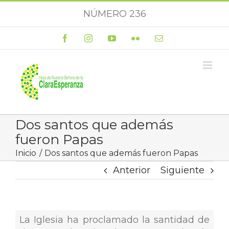
Saltar
NÚMERO 236
al
contenido
Facebook
Instagram
YouTube
Flickr
Correo
electrónico
Dos santos que además
fueron Papas
Inicio
Dos santos que además fueron Papas
Anterior
Siguiente
La Iglesia ha proclamado la santidad de