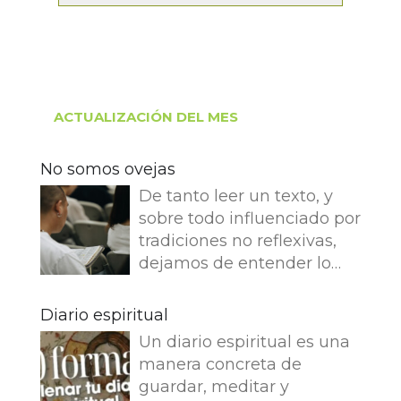
ACTUALIZACIÓN DEL MES
No somos ovejas
De tanto leer un texto, y
sobre todo influenciado por
tradiciones no reflexivas,
dejamos de entender lo
que dice e imaginamos
cosas que no dice. Leemos
Diario espiritual
en el Evangelio de Juan: Yo
Un diario espiritual es una
soy el buen pastor. El buen
manera concreta de
pastor da su vida por las
guardar, meditar y
ovejas. Pero el asalariado,