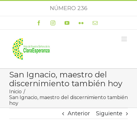
Saltar
NÚMERO 236
al
contenido
Facebook
Instagram
YouTube
Flickr
Correo
electrónico
San Ignacio, maestro del
discernimiento también hoy
Inicio
San Ignacio, maestro del discernimiento también
hoy
Anterior
Siguiente