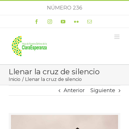
Saltar
NÚMERO 236
al
contenido
Facebook
Instagram
YouTube
Flickr
Correo
electrónico
Llenar la cruz de silencio
Inicio
Llenar la cruz de silencio
Anterior
Siguiente