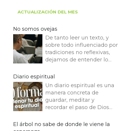
ACTUALIZACIÓN DEL MES
No somos ovejas
De tanto leer un texto, y
sobre todo influenciado por
tradiciones no reflexivas,
dejamos de entender lo
que dice e imaginamos
cosas que no dice. Leemos
Diario espiritual
en el Evangelio de Juan: Yo
Un diario espiritual es una
soy el buen pastor. El buen
manera concreta de
pastor da su vida por las
guardar, meditar y
ovejas. Pero el asalariado,
recordar el paso de Dios
que no es pastor, a quien
por nuestra vida. La
no pertenecen las ovejas,
memoria también
El árbol no sabe de donde le viene la
ve venir al lobo, abandona
fortalece la fe.