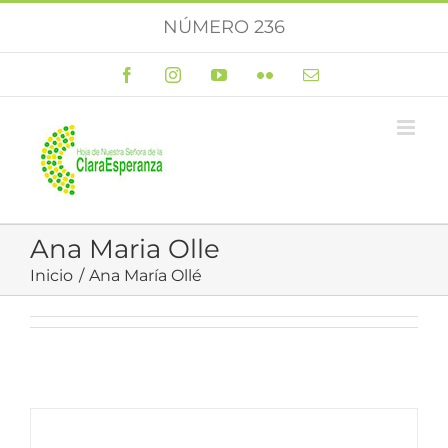
Saltar
NÚMERO 236
al
contenido
Facebook
Instagram
YouTube
Flickr
Correo
electrónico
Ana Maria Olle
Inicio
Ana María Ollé