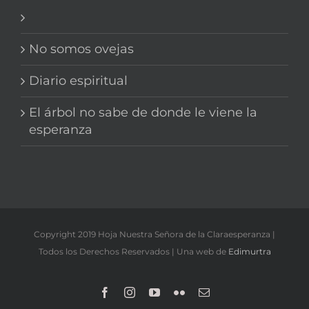
No somos ovejas
Diario espiritual
El árbol no sabe de donde le viene la
esperanza
Copyright 2019 Hoja Nuestra Señora de la Claraesperanza |
Todos los Derechos Reservados | Una web de
Edimurtra
Facebook
Instagram
YouTube
Flickr
Correo
electrónico