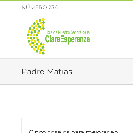
Saltar
NÚMERO 236
al
contenido
Padre Matias
Cinco cosejos para mejorar en