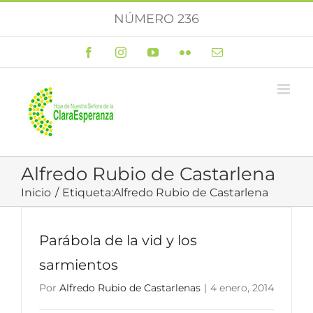
Saltar
NÚMERO 236
al
contenido
Facebook
Instagram
YouTube
Flickr
Correo
electrónico
Alfredo Rubio de Castarlena
Inicio
Etiqueta:
Alfredo Rubio de Castarlena
Parábola de la vid y los
sarmientos
Por
Alfredo Rubio de Castarlenas
|
4 enero, 2014