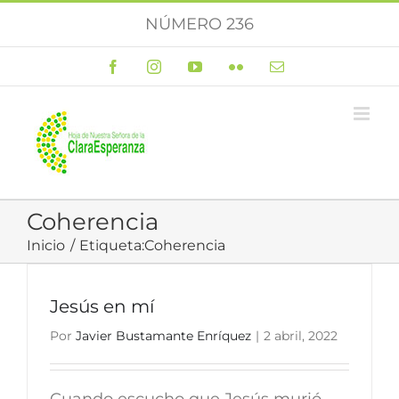
Saltar
NÚMERO 236
al
contenido
Facebook
Instagram
YouTube
Flickr
Correo
electrónico
Coherencia
Inicio
Etiqueta:
Coherencia
Jesús en mí
Por
Javier Bustamante Enríquez
|
2 abril, 2022
Cuando escucho que Jesús murió