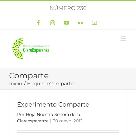
Saltar
NÚMERO 236
al
contenido
Facebook
Instagram
YouTube
Flickr
Correo
electrónico
Comparte
Inicio
Etiqueta:
Comparte
Experimento Comparte
Por
Hoja Nuestra Señora de la
Claraesperanza
|
30 mayo, 2012