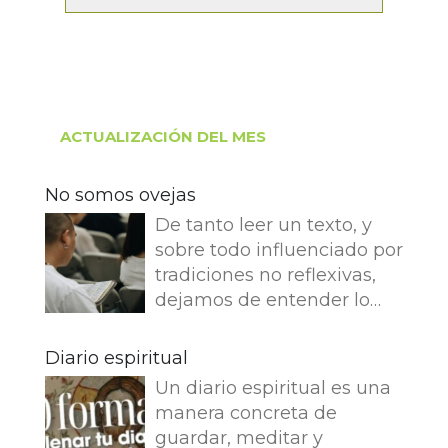
ACTUALIZACIÓN DEL MES
No somos ovejas
De tanto leer un texto, y
sobre todo influenciado por
tradiciones no reflexivas,
dejamos de entender lo
que dice e imaginamos
cosas que no dice. Leemos
Diario espiritual
en el Evangelio de Juan: Yo
Un diario espiritual es una
soy el buen pastor. El buen
manera concreta de
pastor da su vida por las
guardar, meditar y