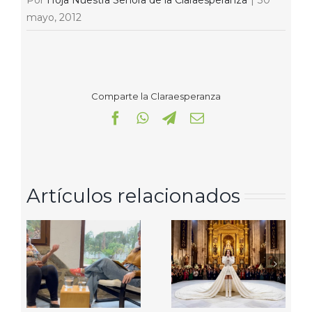
Por
Hoja Nuestra Señora de la Claraesperanza
|
30
mayo, 2012
Comparte la Claraesperanza
Facebook
WhatsApp
Telegram
Correo
electrónico
Artículos relacionados