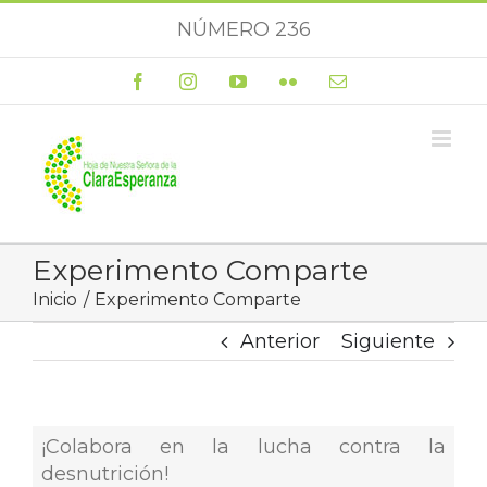
Saltar
NÚMERO 236
al
contenido
Facebook
Instagram
YouTube
Flickr
Correo
electrónico
Experimento Comparte
Inicio
Experimento Comparte
Anterior
Siguiente
¡Colabora en la lucha contra la
desnutrición!