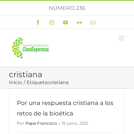
Saltar
NÚMERO 236
al
contenido
Facebook
Instagram
YouTube
Flickr
Correo
electrónico
cristiana
Inicio
Etiqueta:
cristiana
Por una respuesta cristiana a los
retos de la bioética
Por
Papa Francisco
|
19 junio, 2021