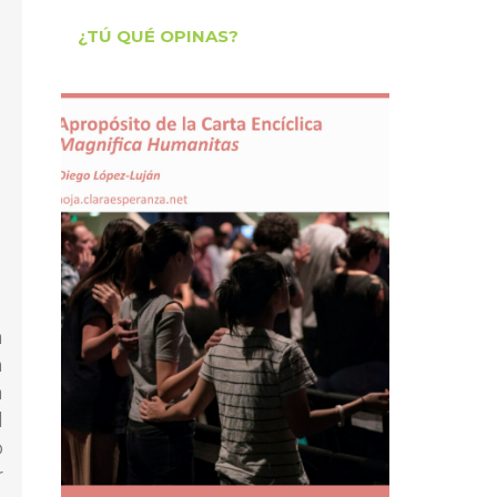
¿TÚ QUÉ OPINAS?
a
n
a
l
o
r