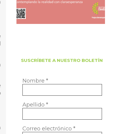
a
e
l
SUSCRÍBETE A NUESTRO BOLETÍN
a
Nombre
*
e
o
Apellido
*
n
Correo electrónico
*