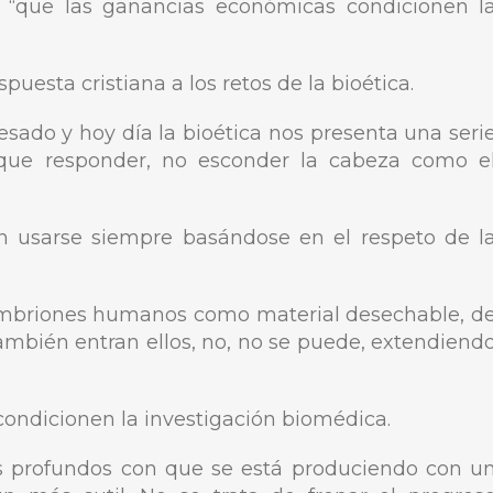
tar “que las ganancias económicas condicionen l
sta cristiana a los retos de la bioética.
sado y hoy día la bioética nos presenta una seri
que responder, no esconder la cabeza como e
en usarse siempre basándose en el respeto de l
 embriones humanos como material desechable, d
también entran ellos, no, no se puede, extendiend
ondicionen la investigación biomédica.
profundos con que se está produciendo con u