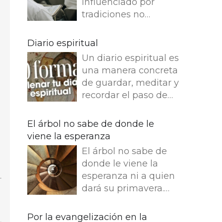
influenciado por
tradiciones no
reflexivas, dejamos
de entender lo que
Diario espiritual
dice e imaginamos
Un diario espiritual es
cosas que no dice.
una manera concreta
Leemos en el
de guardar, meditar y
Evangelio de Juan: Yo
recordar el paso de
soy el buen pastor. El
Dios por nuestra vida.
buen pastor da su
La memoria también
El árbol no sabe de donde le
vida por las ovejas.
fortalece la fe.
viene la esperanza
Pero el asalariado,
Presentamos 50
que no es pastor, a
El árbol no sabe de
ideas para empezar
quien no pertenecen
donde le viene la
tu Diario espiritual
las ovejas, ve venir al
esperanza ni a quien
Busca una bonita
lobo, abandona las
dará su primavera.
libreta y empieza tu
ovejas y huye, y el
Entre dos infinitos, el
diario. ¿Que es lo que
lobo hace presa en
tronco escucha esta
Por la evangelización en la
más te gusta escribir