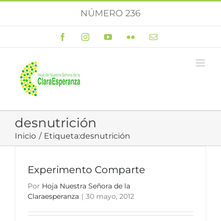
Saltar
NÚMERO 236
al
contenido
Facebook
Instagram
YouTube
Flickr
Correo
electrónico
desnutrición
Inicio
Etiqueta:
desnutrición
Experimento Comparte
Por
Hoja Nuestra Señora de la
Claraesperanza
|
30 mayo, 2012