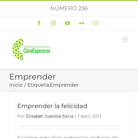
Saltar
NÚMERO 236
al
contenido
Facebook
Instagram
YouTube
Flickr
Correo
electrónico
Emprender
Inicio
Etiqueta:
Emprender
Emprender la felicidad
Por
Elisabet Juanola Sória
|
1 abril, 2013
Existen estudios sobre los índices de