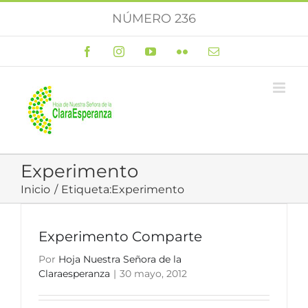
Saltar
NÚMERO 236
al
contenido
Facebook
Instagram
YouTube
Flickr
Correo
electrónico
Experimento
Inicio
Etiqueta:
Experimento
Experimento Comparte
Por
Hoja Nuestra Señora de la
Claraesperanza
|
30 mayo, 2012