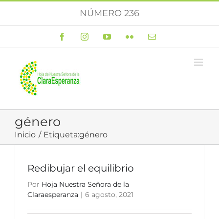
Saltar
NÚMERO 236
al
contenido
Facebook
Instagram
YouTube
Flickr
Correo
electrónico
género
Inicio
Etiqueta:
género
Redibujar el equilibrio
Por
Hoja Nuestra Señora de la
Claraesperanza
|
6 agosto, 2021