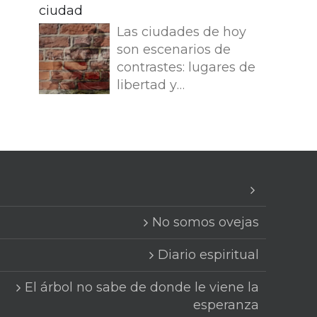
ellas y las dispersa,
corriente extraña. El
ciudad
en tu diario
porque es asalariado
árbol no sabe; pero la
espiritual?
Las ciudades de hoy
y no le importan
raíz se clava
Cuentanoslo!!!
son escenarios de
nada las ovejas. Jesús
temblorosa, mientras
Apostols.enred
contrastes: lugares de
se identifica con la
algún brote ya es
https://youtu.be/pWppRVl3OGc
libertad y
imagen del buen
dulce del fruto futuro.
si=7qyKO_HHuTr9joJJ
oportunidad, pero
pastor y se distingue
(traducción no
también de
del asalariado. En
revisada) (versión
anonimato y soledad
ningún sitio dice que
original) L’arbre no
para muchos de sus
seamos ovejas, pero
sap d’on li ve
habitantes. En medio
casi siempre lo
l’esperança ni a qui
del ruido y la prisa de
deducimos, ya que si
donarà la seva
la vida urbana,
Él es el pastor de
primavera. Entre dos
No somos ovejas
millones de personas
ovejas, nosotros
infinits, el tronc
buscan un sentido
somos ovejas. Lo cual
escolta aquest
Diario espiritual
más profundo para
no es cierto. Y se
corrent estrany.
sus vidas, muchas
El árbol no sabe de donde le viene la
refuerza esa lectura
L’arbre no sap; però
veces sin encontrarlo.
al continuar el
esperanza
l’arrel es clava
Esta realidad se