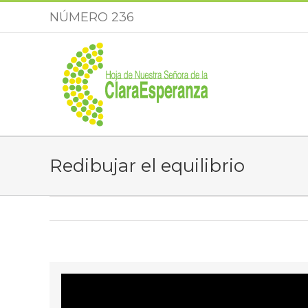
Saltar
NÚMERO 236
al
contenido
Redibujar el equilibrio