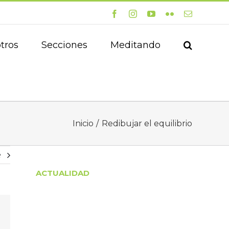
Facebook
Instagram
YouTube
Flickr
Correo
electrónico
tros
Secciones
Meditando
Inicio
Redibujar el equilibrio
e
ACTUALIDAD