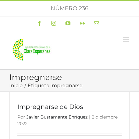
Saltar
NÚMERO 236
al
contenido
Facebook
Instagram
YouTube
Flickr
Correo
electrónico
Impregnarse
Inicio
Etiqueta:
Impregnarse
Impregnarse de Dios
Por
Javier Bustamante Enríquez
|
2 diciembre,
2022