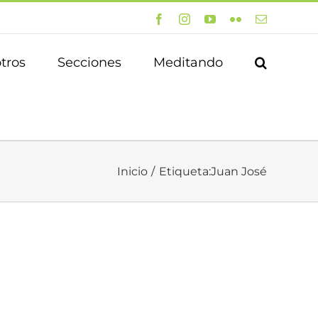
Facebook
Instagram
YouTube
Flickr
Correo
electrónico
tros
Secciones
Meditando
Inicio
Etiqueta:
Juan José