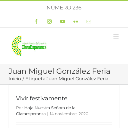
Saltar
NÚMERO 236
al
contenido
Facebook
Instagram
YouTube
Flickr
Correo
electrónico
Juan Miguel González Feria
Inicio
Etiqueta:
Juan Miguel González Feria
Vivir festivamente
Por
Hoja Nuestra Señora de la
Claraesperanza
|
14 noviembre, 2020