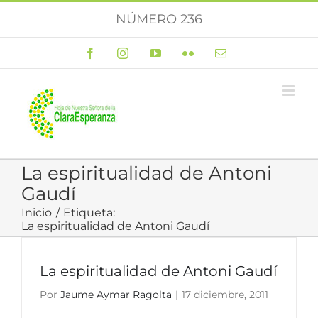
Saltar
NÚMERO 236
al
contenido
Facebook
Instagram
YouTube
Flickr
Correo
electrónico
La espiritualidad de Antoni
Gaudí
Inicio
Etiqueta:
La espiritualidad de Antoni Gaudí
La espiritualidad de Antoni Gaudí
Por
Jaume Aymar Ragolta
|
17 diciembre, 2011