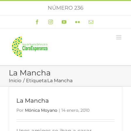
Saltar
NÚMERO 236
al
contenido
Facebook
Instagram
YouTube
Flickr
Correo
electrónico
La Mancha
Inicio
Etiqueta:
La Mancha
La Mancha
Por
Mónica Moyano
|
14 enero, 2010
Unos amigos se iban a casar