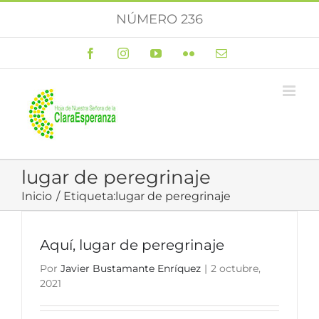
Saltar
NÚMERO 236
al
contenido
Facebook
Instagram
YouTube
Flickr
Correo
electrónico
lugar de peregrinaje
Inicio
Etiqueta:
lugar de peregrinaje
Aquí, lugar de peregrinaje
Por
Javier Bustamante Enríquez
|
2 octubre,
2021