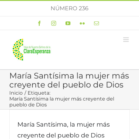
Saltar
NÚMERO 236
al
contenido
Facebook
Instagram
YouTube
Flickr
Correo
electrónico
María Santísima la mujer más
creyente del pueblo de Dios
Inicio
Etiqueta:
María Santísima la mujer más creyente del
pueblo de Dios
María Santísima, la mujer más
creyente del pueblo de Dios