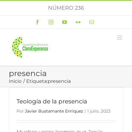
Saltar
NÚMERO 236
al
contenido
Facebook
Instagram
YouTube
Flickr
Correo
electrónico
presencia
Inicio
Etiqueta:
presencia
Teología de la presencia
Por
Javier Bustamante Enríquez
|
1 julio, 2023
Muchas veces leemos que Jesús