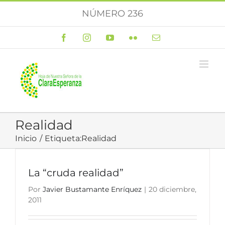
Saltar
NÚMERO 236
al
contenido
Facebook
Instagram
YouTube
Flickr
Correo
electrónico
Realidad
Inicio
Etiqueta:
Realidad
La “cruda realidad”
Por
Javier Bustamante Enríquez
|
20 diciembre,
2011