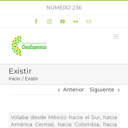
Saltar
NÚMERO 236
al
contenido
Facebook
Instagram
YouTube
Flickr
Correo
electrónico
Existir
Inicio
Existir
Anterior
Siguiente
Volaba desde México hacia el Sur, hacia
América Central, hacia Colombia, hacia