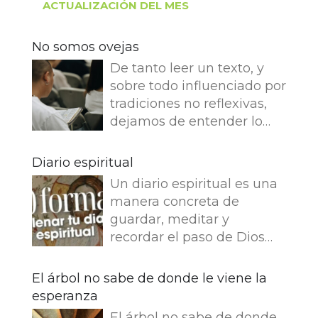
ACTUALIZACIÓN DEL MES
No somos ovejas
De tanto leer un texto, y
sobre todo influenciado por
tradiciones no reflexivas,
dejamos de entender lo
que dice e imaginamos
cosas que no dice. Leemos
Diario espiritual
en el Evangelio de Juan: Yo
Un diario espiritual es una
soy el buen pastor. El buen
manera concreta de
pastor da su vida por las
guardar, meditar y
ovejas. Pero el asalariado,
recordar el paso de Dios
que no es pastor, a quien
por nuestra vida. La
no pertenecen las ovejas,
memoria también
El árbol no sabe de donde le viene la
ve venir al lobo, abandona
fortalece la fe.
esperanza
las ovejas y huye, y el lobo
Presentamos 50 ideas para
hace presa en ellas y las
El árbol no sabe de donde