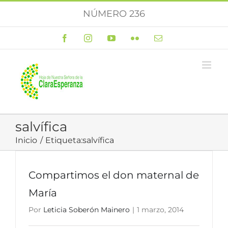
Saltar
NÚMERO 236
al
contenido
Facebook
Instagram
YouTube
Flickr
Correo
electrónico
salvífica
Inicio
Etiqueta:
salvífica
Compartimos el don maternal de
María
Por
Leticia Soberón Mainero
|
1 marzo, 2014