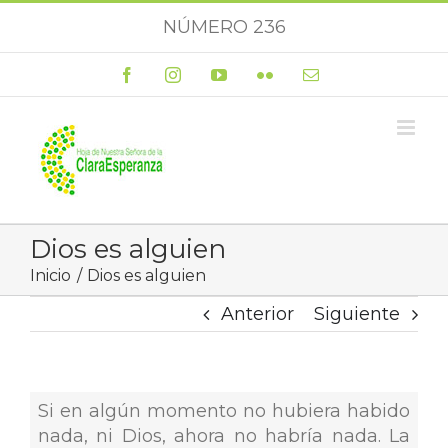
Saltar
NÚMERO 236
al
contenido
Facebook
Instagram
YouTube
Flickr
Correo
electrónico
Dios es alguien
Inicio
Dios es alguien
Anterior
Siguiente
Si en algún momento no hubiera habido
nada, ni Dios, ahora no habría nada. La