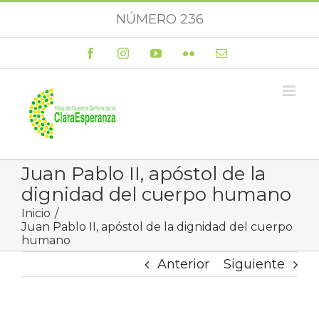
Saltar
NÚMERO 236
al
contenido
Facebook
Instagram
YouTube
Flickr
Correo
electrónico
Juan Pablo II, apóstol de la
dignidad del cuerpo humano
Inicio
Juan Pablo II, apóstol de la dignidad del cuerpo
humano
Anterior
Siguiente