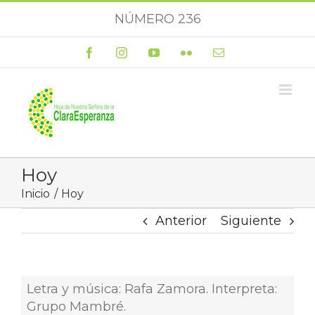
Saltar
NÚMERO 236
al
contenido
Facebook
Instagram
YouTube
Flickr
Correo
electrónico
Hoy
Inicio
Hoy
Anterior
Siguiente
Letra y música: Rafa Zamora. Interpreta:
Grupo Mambré.