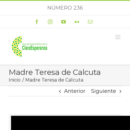
Saltar
NÚMERO 236
al
contenido
Facebook
Instagram
YouTube
Flickr
Correo
electrónico
Madre Teresa de Calcuta
Inicio
Madre Teresa de Calcuta
Anterior
Siguiente