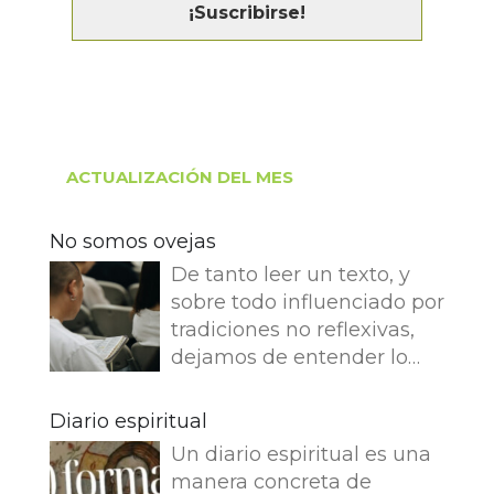
ACTUALIZACIÓN DEL MES
No somos ovejas
De tanto leer un texto, y
sobre todo influenciado por
tradiciones no reflexivas,
dejamos de entender lo
que dice e imaginamos
cosas que no dice. Leemos
Diario espiritual
en el Evangelio de Juan: Yo
Un diario espiritual es una
soy el buen pastor. El buen
manera concreta de