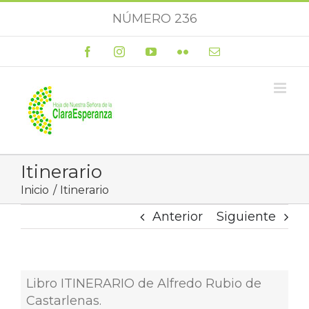
Saltar
NÚMERO 236
al
contenido
Facebook
Instagram
YouTube
Flickr
Correo
electrónico
Itinerario
Inicio
Itinerario
Anterior
Siguiente
Libro ITINERARIO de Alfredo Rubio de
Castarlenas.