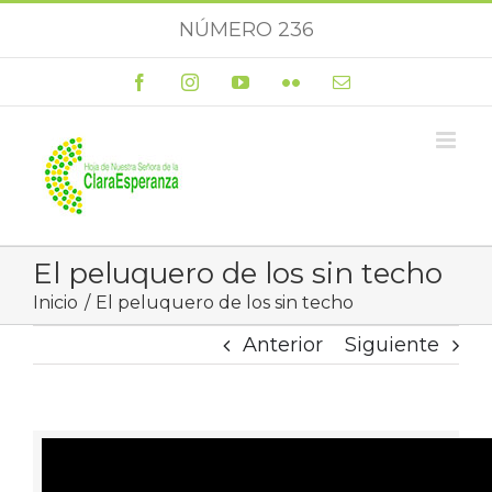
Saltar
NÚMERO 236
al
contenido
Facebook
Instagram
YouTube
Flickr
Correo
electrónico
El peluquero de los sin techo
Inicio
El peluquero de los sin techo
Anterior
Siguiente