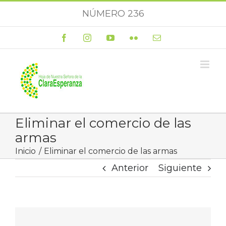
Saltar
NÚMERO 236
al
contenido
Facebook
Instagram
YouTube
Flickr
Correo
electrónico
Eliminar el comercio de las
armas
Inicio
Eliminar el comercio de las armas
Anterior
Siguiente