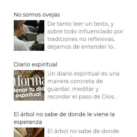
No somos ovejas
De tanto leer un texto, y
sobre todo influenciado por
tradiciones no reflexivas,
dejamos de entender lo
que dice e imaginamos
cosas que no dice. Leemos
Diario espiritual
en el Evangelio de Juan: Yo
Un diario espiritual es una
soy el buen pastor. El buen
manera concreta de
pastor da su vida por las
guardar, meditar y
ovejas. Pero el asalariado,
recordar el paso de Dios
que no es pastor, a quien
por nuestra vida. La
no pertenecen las ovejas,
memoria también
El árbol no sabe de donde le viene la
ve venir al lobo, abandona
fortalece la fe.
esperanza
las ovejas y huye, y el lobo
Presentamos 50 ideas para
hace presa en ellas y las
El árbol no sabe de donde
empezar tu Diario