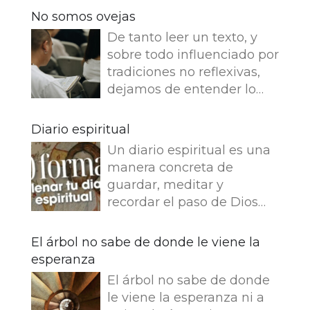
No somos ovejas
De tanto leer un texto, y
sobre todo influenciado por
tradiciones no reflexivas,
dejamos de entender lo
que dice e imaginamos
cosas que no dice. Leemos
Diario espiritual
en el Evangelio de Juan: Yo
Un diario espiritual es una
soy el buen pastor. El buen
manera concreta de
pastor da su vida por las
guardar, meditar y
ovejas. Pero el asalariado,
recordar el paso de Dios
que no es pastor, a quien
por nuestra vida. La
no pertenecen las ovejas,
memoria también
El árbol no sabe de donde le viene la
ve venir al lobo, abandona
fortalece la fe.
esperanza
las ovejas y huye, y el lobo
Presentamos 50 ideas para
hace presa en ellas y las
El árbol no sabe de donde
empezar tu Diario
dispersa, porque es
le viene la esperanza ni a
espiritual Busca una bonita