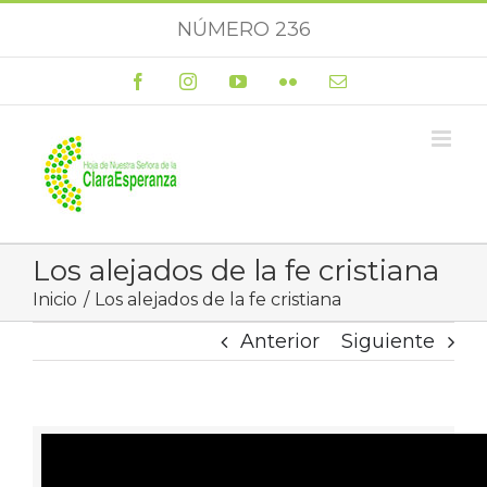
Saltar
NÚMERO 236
al
contenido
Facebook
Instagram
YouTube
Flickr
Correo
electrónico
Los alejados de la fe cristiana
Inicio
Los alejados de la fe cristiana
Anterior
Siguiente