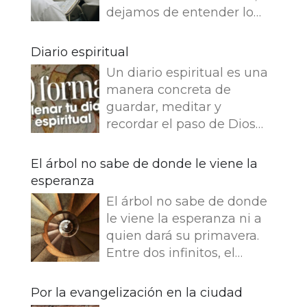
dejamos de entender lo
que dice e imaginamos
cosas que no dice. Leemos
Diario espiritual
en el Evangelio de Juan: Yo
Un diario espiritual es una
soy el buen pastor. El buen
manera concreta de
pastor da su vida por las
guardar, meditar y
ovejas. Pero el asalariado,
recordar el paso de Dios
que no es pastor, a quien
por nuestra vida. La
no pertenecen las ovejas,
memoria también
El árbol no sabe de donde le viene la
ve venir al lobo, abandona
fortalece la fe.
esperanza
las ovejas y huye, y el lobo
Presentamos 50 ideas para
hace presa en ellas y las
El árbol no sabe de donde
empezar tu Diario
dispersa, porque es
le viene la esperanza ni a
espiritual Busca una bonita
asalariado y no le importan
quien dará su primavera.
libreta y empieza tu diario.
nada las ovejas. Jesús se
Entre dos infinitos, el
¿Que es lo que más te
identifica con la imagen
tronco escucha esta
gusta escribir en tu diario
del buen pastor y se
corriente extraña. El árbol
Por la evangelización en la ciudad
espiritual? Cuentanoslo!!!
distingue del asalariado. En
no sabe; pero la raíz se