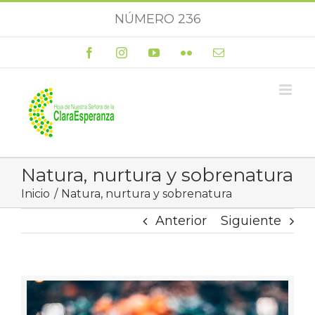
Saltar
NÚMERO 236
al
contenido
Facebook
Instagram
YouTube
Flickr
Correo
electrónico
Natura, nurtura y sobrenatura
Inicio
Natura, nurtura y sobrenatura
Anterior
Siguiente