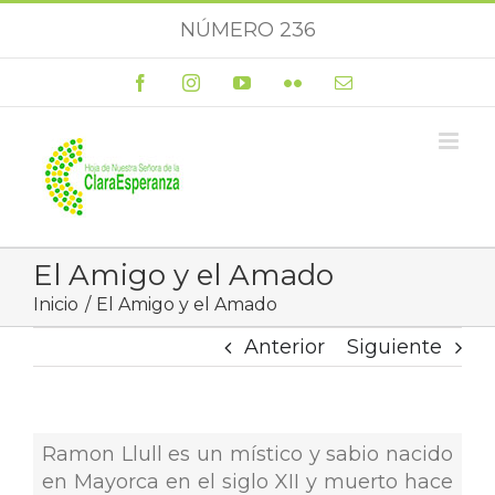
Saltar
NÚMERO 236
al
contenido
Facebook
Instagram
YouTube
Flickr
Correo
electrónico
El Amigo y el Amado
Inicio
El Amigo y el Amado
Anterior
Siguiente
Ramon Llull es un místico y sabio nacido
en Mayorca en el siglo XII y muerto hace