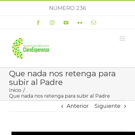
Saltar
NÚMERO 236
al
contenido
Facebook
Instagram
YouTube
Flickr
Correo
electrónico
Que nada nos retenga para
subir al Padre
Inicio
Que nada nos retenga para subir al Padre
Anterior
Siguiente