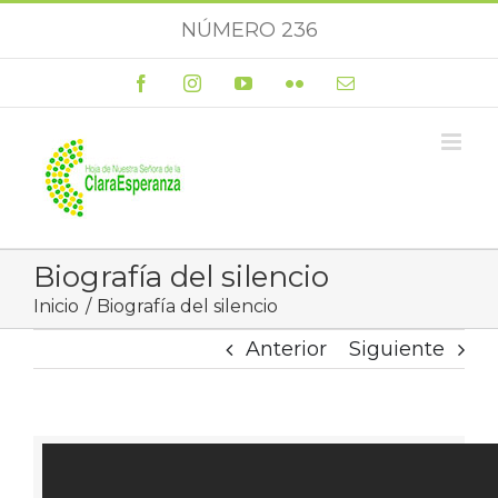
Saltar
NÚMERO 236
al
contenido
Facebook
Instagram
YouTube
Flickr
Correo
electrónico
Biografía del silencio
Inicio
Biografía del silencio
Anterior
Siguiente