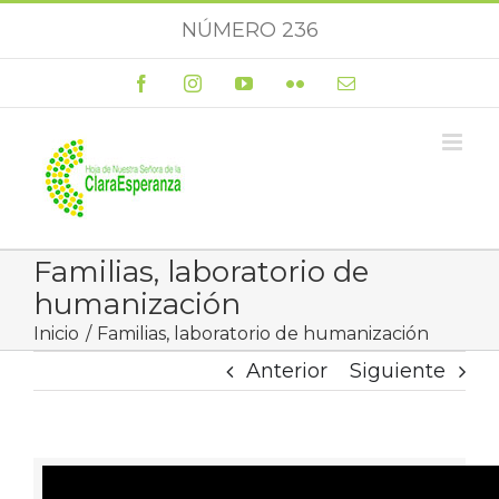
Saltar
NÚMERO 236
al
contenido
Facebook
Instagram
YouTube
Flickr
Correo
electrónico
Familias, laboratorio de
humanización
Inicio
Familias, laboratorio de humanización
Anterior
Siguiente