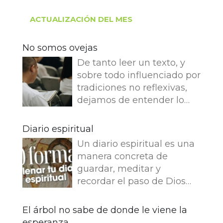
ACTUALIZACIÓN DEL MES
No somos ovejas
De tanto leer un texto, y
sobre todo influenciado por
tradiciones no reflexivas,
dejamos de entender lo
que dice e imaginamos
cosas que no dice. Leemos
Diario espiritual
en el Evangelio de Juan: Yo
Un diario espiritual es una
soy el buen pastor. El buen
manera concreta de
pastor da su vida por las
guardar, meditar y
ovejas. Pero el asalariado,
recordar el paso de Dios
que no es pastor, a quien
por nuestra vida. La
no pertenecen las ovejas,
memoria también
El árbol no sabe de donde le viene la
ve venir al lobo, abandona
fortalece la fe.
esperanza