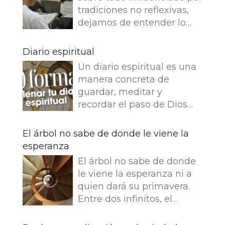
tradiciones no reflexivas,
dejamos de entender lo
que dice e imaginamos
cosas que no dice. Leemos
Diario espiritual
en el Evangelio de Juan: Yo
Un diario espiritual es una
soy el buen pastor. El buen
manera concreta de
pastor da su vida por las
guardar, meditar y
ovejas. Pero el asalariado,
recordar el paso de Dios
que no es pastor, a quien
por nuestra vida. La
no pertenecen las ovejas,
memoria también
El árbol no sabe de donde le viene la
ve venir al lobo, abandona
fortalece la fe.
esperanza
las ovejas y huye, y el lobo
Presentamos 50 ideas para
hace presa en ellas y las
El árbol no sabe de donde
empezar tu Diario
dispersa, porque es
le viene la esperanza ni a
espiritual Busca una bonita
asalariado y no le importan
quien dará su primavera.
libreta y empieza tu diario.
nada las ovejas. Jesús se
Entre dos infinitos, el
¿Que es lo que más te
identifica con la imagen
tronco escucha esta
gusta escribir en tu diario
del buen pastor y se
corriente extraña. El árbol