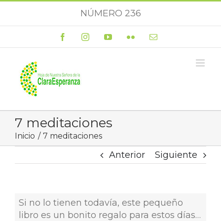
Saltar
NÚMERO 236
al
contenido
Facebook
Instagram
YouTube
Flickr
Correo
electrónico
7 meditaciones
Inicio
7 meditaciones
Anterior
Siguiente
Si no lo tienen todavía, este pequeño
libro es un bonito regalo para estos días…