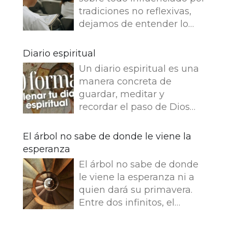
tradiciones no reflexivas,
dejamos de entender lo
que dice e imaginamos
cosas que no dice. Leemos
Diario espiritual
en el Evangelio de Juan: Yo
Un diario espiritual es una
soy el buen pastor. El buen
manera concreta de
pastor da su vida por las
guardar, meditar y
ovejas. Pero el asalariado,
recordar el paso de Dios
que no es pastor, a quien
por nuestra vida. La
no pertenecen las ovejas,
memoria también
El árbol no sabe de donde le viene la
ve venir al lobo, abandona
fortalece la fe.
esperanza
las ovejas y huye, y el lobo
Presentamos 50 ideas para
hace presa en ellas y las
El árbol no sabe de donde
empezar tu Diario
dispersa, porque es
le viene la esperanza ni a
espiritual Busca una bonita
asalariado y no le importan
quien dará su primavera.
libreta y empieza tu diario.
nada las ovejas. Jesús se
Entre dos infinitos, el
¿Que es lo que más te
identifica con la imagen
tronco escucha esta
gusta escribir en tu diario
del buen pastor y se