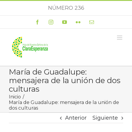
Saltar
NÚMERO 236
al
contenido
Facebook
Instagram
YouTube
Flickr
Correo
electrónico
María de Guadalupe:
mensajera de la unión de dos
culturas
Inicio
María de Guadalupe: mensajera de la unión de
dos culturas
Anterior
Siguiente