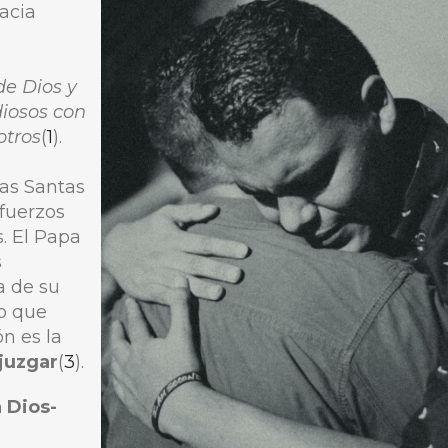
acia
de Dios y
iosos con
otros
(
1
).
as Santas
fuerzos
. El Papa
s
a de su
Lo que
n es la
juzgar
(
3
).
n Dios-