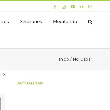
Facebook
Instagram
YouTube
Flickr
Correo
electrónico
tros
Secciones
Meditando
Inicio
No juzgar
e
ACTUALIDAD