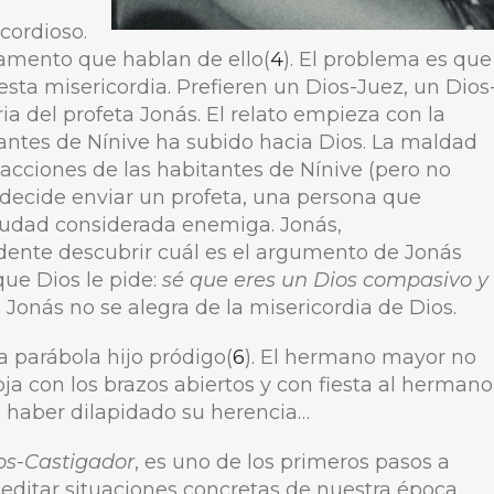
cordioso.
tamento que hablan de ello(
4
). El problema es que
esta misericordia. Prefieren un Dios-Juez, un Dios
ria del profeta Jonás. El relato empieza con la
antes de Nínive ha subido hacia Dios. La maldad
s acciones de las habitantes de Nínive (pero no
s decide enviar un profeta, una persona que
iudad considerada enemiga. Jonás,
ndente descubrir cuál es el argumento de Jonás
que Dios le pide:
sé que eres un Dios compasivo y
… Jonás no se alegra de la misericordia de Dios.
 parábola hijo pródigo(
6
). El hermano mayor no
ja con los brazos abiertos y con fiesta al hermano
 haber dilapidado su herencia…
os-Castigador
, es uno de los primeros pasos a
meditar situaciones concretas de nuestra época.