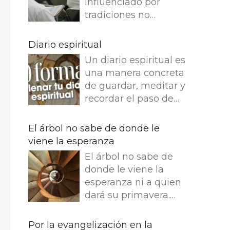
influenciado por
tradiciones no
reflexivas, dejamos
de entender lo que
Diario espiritual
dice e imaginamos
Un diario espiritual es
cosas que no dice.
una manera concreta
Leemos en el
de guardar, meditar y
Evangelio de Juan: Yo
recordar el paso de
soy el buen pastor. El
Dios por nuestra vida.
buen pastor da su
La memoria también
El árbol no sabe de donde le
vida por las ovejas.
fortalece la fe.
viene la esperanza
Pero el asalariado,
Presentamos 50
que no es pastor, a
El árbol no sabe de
ideas para empezar
quien no pertenecen
donde le viene la
tu Diario espiritual
las ovejas, ve venir al
esperanza ni a quien
Busca una bonita
lobo, abandona las
dará su primavera.
libreta y empieza tu
ovejas y huye, y el
Entre dos infinitos, el
diario. ¿Que es lo que
lobo hace presa en
tronco escucha esta
Por la evangelización en la
más te gusta escribir