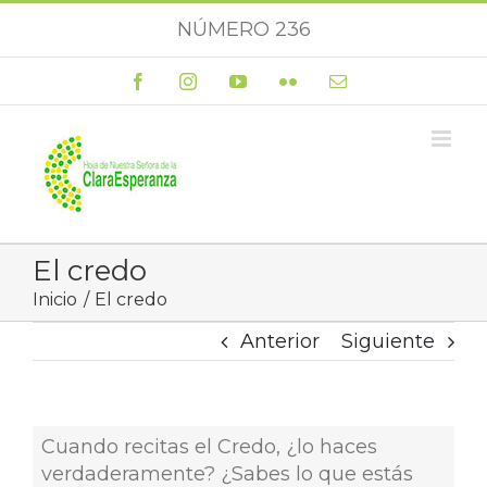
Saltar
NÚMERO 236
al
contenido
Facebook
Instagram
YouTube
Flickr
Correo
electrónico
El credo
Inicio
El credo
Anterior
Siguiente
Cuando recitas el Credo, ¿lo haces
verdaderamente? ¿Sabes lo que estás