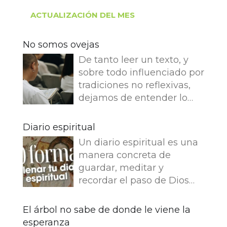
ACTUALIZACIÓN DEL MES
No somos ovejas
De tanto leer un texto, y
sobre todo influenciado por
tradiciones no reflexivas,
dejamos de entender lo
que dice e imaginamos
cosas que no dice. Leemos
Diario espiritual
en el Evangelio de Juan: Yo
Un diario espiritual es una
soy el buen pastor. El buen
manera concreta de
pastor da su vida por las
guardar, meditar y
ovejas. Pero el asalariado,
recordar el paso de Dios
que no es pastor, a quien
por nuestra vida. La
no pertenecen las ovejas,
memoria también
El árbol no sabe de donde le viene la
ve venir al lobo, abandona
fortalece la fe.
esperanza
las ovejas y huye, y el lobo