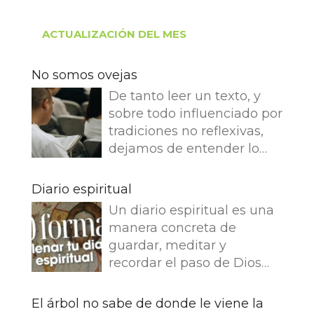
ACTUALIZACIÓN DEL MES
No somos ovejas
De tanto leer un texto, y
sobre todo influenciado por
tradiciones no reflexivas,
dejamos de entender lo
que dice e imaginamos
cosas que no dice. Leemos
Diario espiritual
en el Evangelio de Juan: Yo
Un diario espiritual es una
soy el buen pastor. El buen
manera concreta de
pastor da su vida por las
guardar, meditar y
ovejas. Pero el asalariado,
recordar el paso de Dios
que no es pastor, a quien
por nuestra vida. La
no pertenecen las ovejas,
memoria también
El árbol no sabe de donde le viene la
ve venir al lobo, abandona