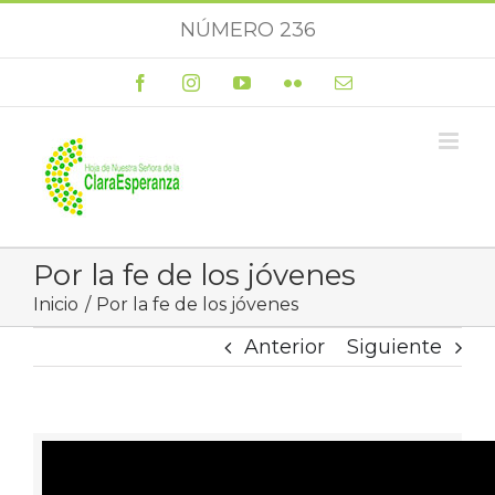
Saltar
NÚMERO 236
al
contenido
Facebook
Instagram
YouTube
Flickr
Correo
electrónico
Por la fe de los jóvenes
Inicio
Por la fe de los jóvenes
Anterior
Siguiente