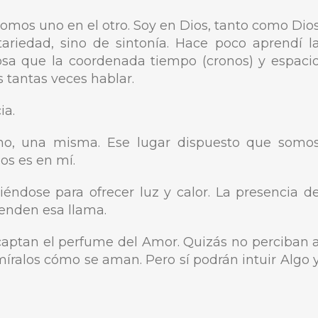
somos uno en el otro. Soy en Dios, tanto como Dio
riedad, sino de sintonía. Hace poco aprendí l
cosa que la coordenada tiempo (cronos) y espaci
os tantas veces hablar.
ia.
no, una misma. Ese lugar dispuesto que somo
s es en mí.
éndose para ofrecer luz y calor. La presencia d
ienden esa llama.
 captan el perfume del Amor. Quizás no perciban 
míralos cómo se aman. Pero sí podrán intuir Algo 