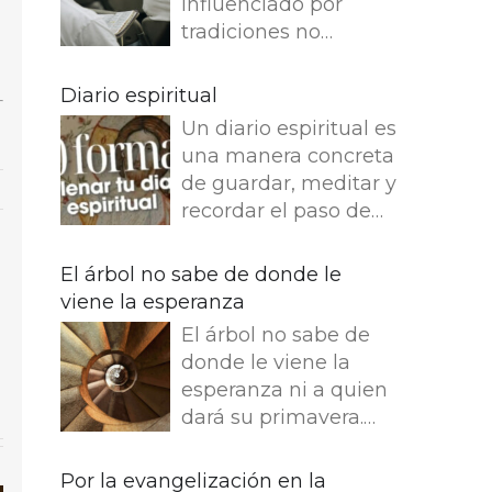
influenciado por
tradiciones no
reflexivas, dejamos
de entender lo que
Diario espiritual
dice e imaginamos
Un diario espiritual es
cosas que no dice.
una manera concreta
Leemos en el
de guardar, meditar y
Evangelio de Juan: Yo
recordar el paso de
soy el buen pastor. El
Dios por nuestra vida.
buen pastor da su
La memoria también
El árbol no sabe de donde le
vida por las ovejas.
fortalece la fe.
viene la esperanza
Pero el asalariado,
am
orreo
Presentamos 50
que no es pastor, a
El árbol no sabe de
ectrónico
ideas para empezar
quien no pertenecen
donde le viene la
tu Diario espiritual
las ovejas, ve venir al
esperanza ni a quien
Busca una bonita
lobo, abandona las
dará su primavera.
libreta y empieza tu
ovejas y huye, y el
Entre dos infinitos, el
diario. ¿Que es lo que
lobo hace presa en
tronco escucha esta
Por la evangelización en la
más te gusta escribir