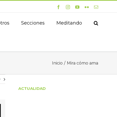
Facebook
Instagram
YouTube
Flickr
Correo
electrónico
tros
Secciones
Meditando
Inicio
Mira cómo ama
e
ACTUALIDAD