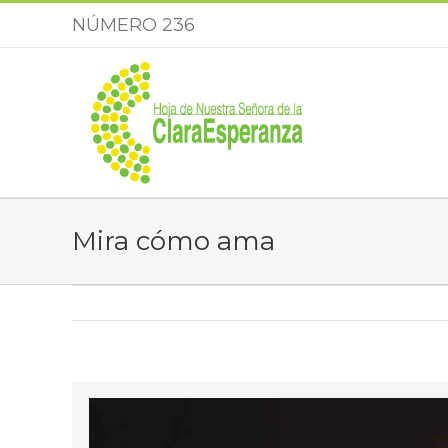
Saltar
NÚMERO 236
al
contenido
Mira cómo ama