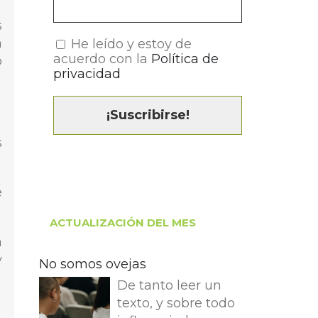
s
a
He leído y estoy de
acuerdo con la
Política de
o
privacidad
s
e
ACTUALIZACIÓN DEL MES
a
y
No somos ovejas
De tanto leer un
texto, y sobre todo