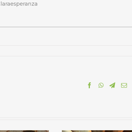
Claraesperanza
Facebook
WhatsApp
Telegr
C
el