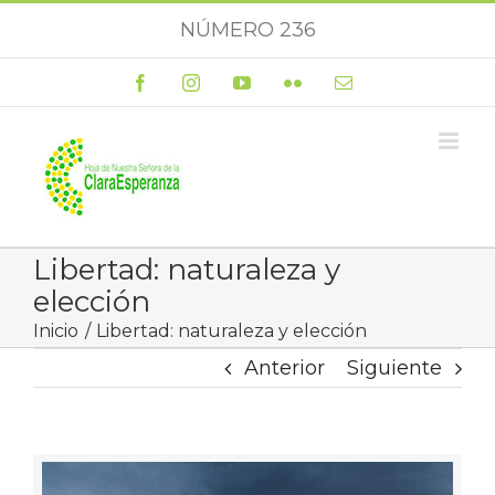
Saltar
NÚMERO 236
al
contenido
Facebook
Instagram
YouTube
Flickr
Correo
electrónico
Libertad: naturaleza y
elección
Inicio
Libertad: naturaleza y elección
Anterior
Siguiente