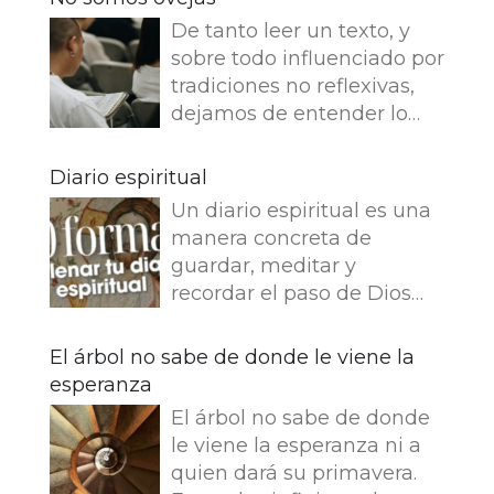
De tanto leer un texto, y
sobre todo influenciado por
tradiciones no reflexivas,
dejamos de entender lo
que dice e imaginamos
cosas que no dice. Leemos
Diario espiritual
en el Evangelio de Juan: Yo
Un diario espiritual es una
soy el buen pastor. El buen
manera concreta de
pastor da su vida por las
guardar, meditar y
ovejas. Pero el asalariado,
recordar el paso de Dios
que no es pastor, a quien
por nuestra vida. La
no pertenecen las ovejas,
memoria también
El árbol no sabe de donde le viene la
ve venir al lobo, abandona
fortalece la fe.
esperanza
las ovejas y huye, y el lobo
Presentamos 50 ideas para
hace presa en ellas y las
El árbol no sabe de donde
empezar tu Diario
dispersa, porque es
le viene la esperanza ni a
espiritual Busca una bonita
asalariado y no le importan
quien dará su primavera.
libreta y empieza tu diario.