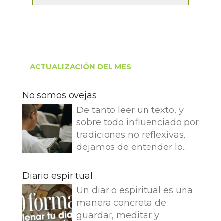
ACTUALIZACIÓN DEL MES
No somos ovejas
De tanto leer un texto, y
sobre todo influenciado por
tradiciones no reflexivas,
dejamos de entender lo
que dice e imaginamos
cosas que no dice. Leemos
Diario espiritual
en el Evangelio de Juan: Yo
Un diario espiritual es una
soy el buen pastor. El buen
manera concreta de
pastor da su vida por las
guardar, meditar y
ovejas. Pero el asalariado,