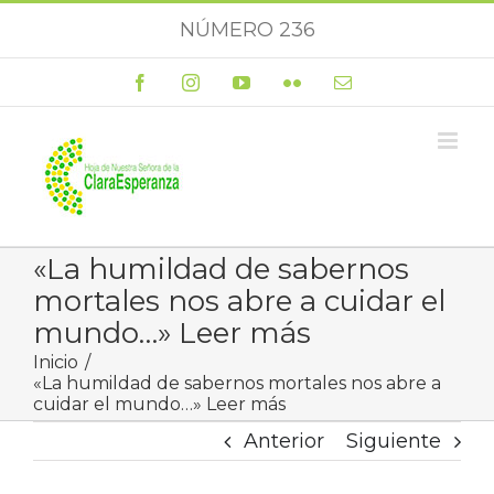
Saltar
NÚMERO 236
al
contenido
Facebook
Instagram
YouTube
Flickr
Correo
electrónico
«La humildad de sabernos
mortales nos abre a cuidar el
mundo…» Leer más
Inicio
«La humildad de sabernos mortales nos abre a
cuidar el mundo…» Leer más
Anterior
Siguiente