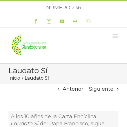
Saltar
NÚMERO 236
al
contenido
Facebook
Instagram
YouTube
Flickr
Correo
electrónico
Laudato Sí
Inicio
Laudato Sí
Anterior
Siguiente
A los 10 años de la Carta Encíclica
Laudato Sí
del Papa Francisco, sigue